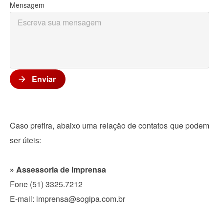
Mensagem
Enviar
arrow_forward
Caso prefira, abaixo uma relação de contatos que podem
ser úteis:
» Assessoria de Imprensa
Fone (51) 3325.7212
E-mail: imprensa@sogipa.com.br