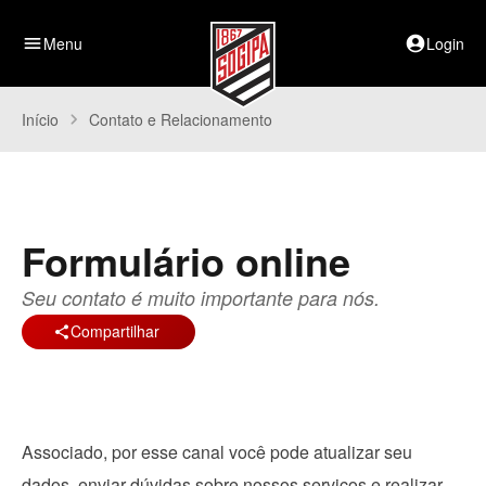
menu
Menu
account_circle
Login
Início
chevron_right
Contato e Relacionamento
Formulário online
Seu contato é muito importante para nós.
Compartilhar
share
Associado, por esse canal você pode atualizar seu
dados, enviar dúvidas sobre nossos serviços e realizar