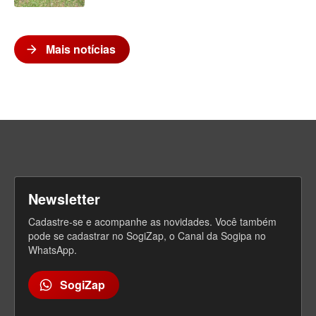
Mais notícias
arrow_forward
V
e
j
a
m
a
i
Newsletter
s
Cadastre-se e acompanhe as novidades. Você também
pode se cadastrar no SogiZap, o Canal da Sogipa no
WhatsApp.
SogiZap