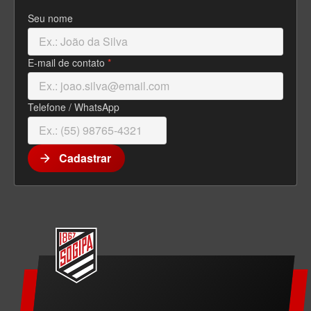
Seu nome
E-mail de contato
*
Telefone / WhatsApp
Cadastrar
arrow_forward