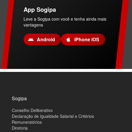
App Sogipa
Leve a Sogipa com você e tenha ainda mais
vantagens
Android
iPhone iOS
M
a
p
a
d
o
Sogipa
s
i
Conselho Deliberativo
t
e
Declaração de Igualdade Salarial e Critérios
Remuneratórios
Diretoria