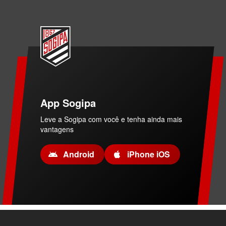
App Sogipa
Leve a Sogipa com você e tenha ainda mais
vantagens
Android
iPhone iOS
M
a