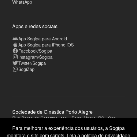
WhatsApp
Apps e redes sociais
App Sogipa para Android
App Sogipa para iPhone iOS
Facebook/Sogipa
Instagram/Sogipa
Twitter/Sogipa
SogiZap
Sociedade de Ginástica Porto Alegre
Rua Barão de Cotegipe, 415 - Porto Alegre, RS - Cep
A
90540-020
v
Para melhorar a experiência dos usuários, a Sogipa
i
s
monitora o site com scripts. Leia a
política de privacidade