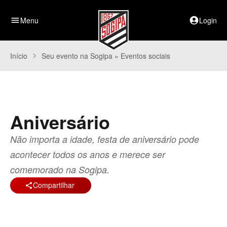
menu
Menu
account_circle
Login
Início
chevron_right
Seu evento na Sogipa » Eventos sociais
Aniversário
Não importa a idade, festa de aniversário pode
acontecer todos os anos e merece ser
comemorado na Sogipa.
Compartilhar
share