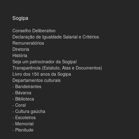
p
a
d
o
Sogipa
s
i
Conselho Deliberativo
t
e
Declaração de Igualdade Salarial e Critérios
Remuneratórios
Diretoria
História
Seja um patrocinador da Sogipa!
Transparência (Estatuto, Atas e Documentos)
Livro dos 150 anos da Sogipa
Departamentos culturais
- Bandeirantes
- Bávaros
- Biblioteca
- Coral
- Cultura gaúcha
- Escoteiros
- Memorial
- Plenitude