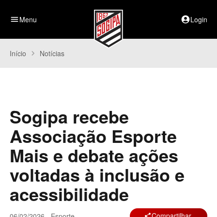
menu
Menu
account_circle
Login
Início
chevron_right
Notícias
Sogipa recebe
Associação Esporte
Mais e debate ações
voltadas à inclusão e
acessibilidade
Compartilhar
06/02/2026 - Esporte
share