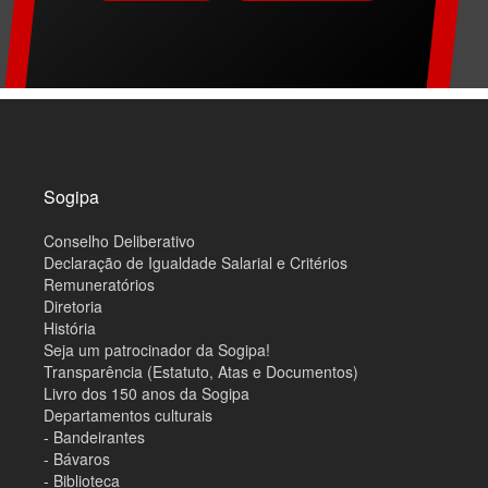
M
a
p
a
d
o
Sogipa
s
i
Conselho Deliberativo
t
e
Declaração de Igualdade Salarial e Critérios
Remuneratórios
Diretoria
História
Seja um patrocinador da Sogipa!
Transparência (Estatuto, Atas e Documentos)
Livro dos 150 anos da Sogipa
Departamentos culturais
- Bandeirantes
- Bávaros
- Biblioteca