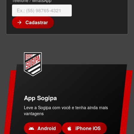
Telefone / WhatsApp
Cadastrar
arrow_forward
App Sogipa
Leve a Sogipa com você e tenha ainda mais
vantagens
Android
iPhone iOS