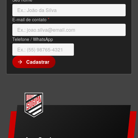
E-mail de contato
*
Telefone / WhatsApp
Cadastrar
arrow_forward