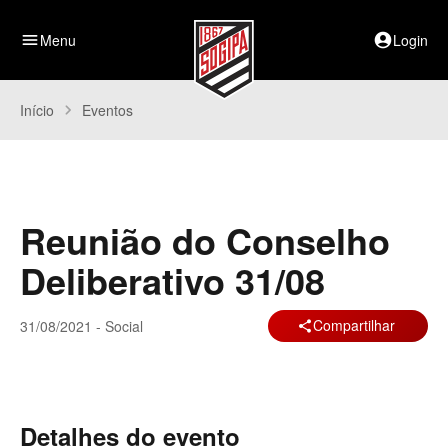
menu
Menu
account_circle
Login
Início
chevron_right
Eventos
Reunião do Conselho
Deliberativo 31/08
Compartilhar
31/08/2021 - Social
share
Detalhes do evento