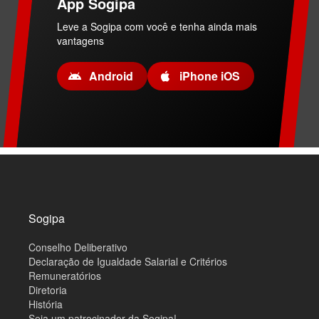
App Sogipa
Leve a Sogipa com você e tenha ainda mais
vantagens
Android
iPhone iOS
M
a
p
a
d
o
Sogipa
s
i
Conselho Deliberativo
t
e
Declaração de Igualdade Salarial e Critérios
Remuneratórios
Diretoria
História
Seja um patrocinador da Sogipa!