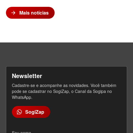
Mais notícias
arrow_forward
V
e
j
a
m
a
i
Newsletter
s
Cadastre-se e acompanhe as novidades. Você também
pode se cadastrar no SogiZap, o Canal da Sogipa no
WhatsApp.
SogiZap
Seu nome