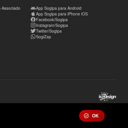
o Associado
App Sogipa para Android
App Sogipa para iPhone iOS
Facebook/Sogipa
Instagram/Sogipa
Twitter/Sogipa
SogiZap
OK
task_alt