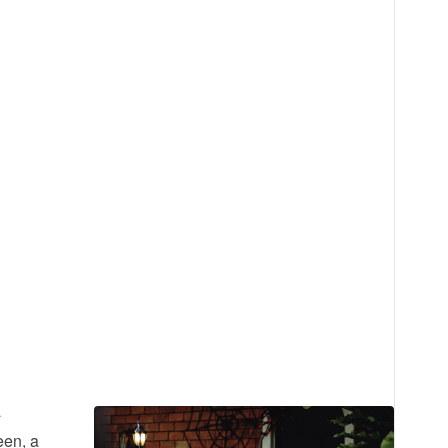
a
een, a