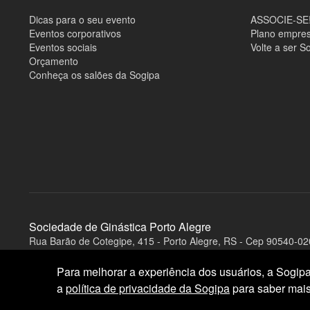
Dicas para o seu evento
ASSOCIE-SE
Eventos corporativos
Plano empres
Eventos sociais
Volte a ser S
Orçamento
Conheça os salões da Sogipa
Sociedade de Ginástica Porto Alegre
Rua Barão de Cotegipe, 415 - Porto Alegre, RS - Cep 90540-02
A
v
Para melhorar a experiência dos usuários, a Sogipa 
i
s
a
política de privacidade da Sogipa
para saber mais
o