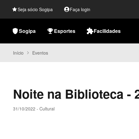
star
Seja sócio Sogipa
account_circle
Faça login
shield
Sogipa
emoji_events
Esportes
extensions
Facilidades
Início
chevron_right
Eventos
Noite na Biblioteca - 
31/10/2022 - Cultural