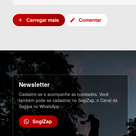
Carregar mais
c
Comentar
add
create
o
m
e
n
t
á
r
i
o
s
Newsletter
Cadastre-se e acompanhe as novidades. Você
também pode se cadastrar no SogiZap, o Canal da
Sogipa no WhatsApp.
SogiZap