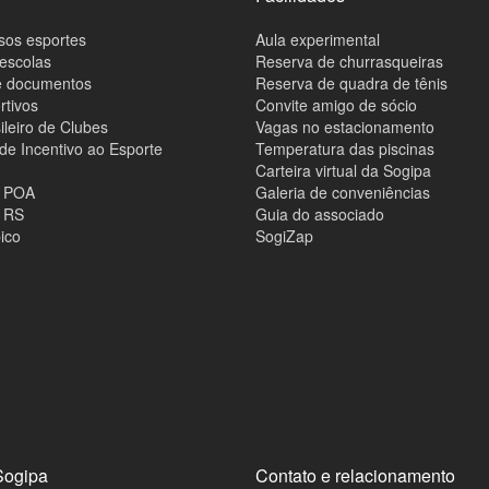
sos esportes
Aula experimental
 escolas
Reserva de churrasqueiras
de documentos
Reserva de quadra de tênis
rtivos
Convite amigo de sócio
ileiro de Clubes
Vagas no estacionamento
 de Incentivo ao Esporte
Temperatura das piscinas
Carteira virtual da Sogipa
e POA
Galeria de conveniências
e RS
Guia do associado
ico
SogiZap
Sogipa
Contato e relacionamento