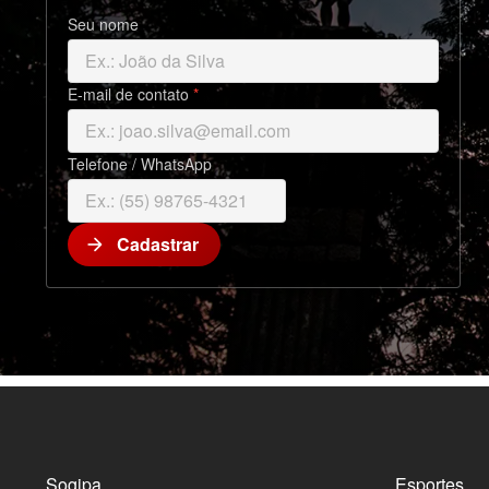
Seu nome
E-mail de contato
*
Telefone / WhatsApp
Cadastrar
arrow_forward
M
a
p
a
d
o
Sogipa
Esportes