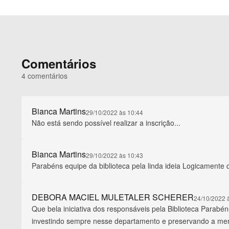
V
e
j
a
m
a
Comentários
i
s
4 comentários
Bianca Martins
29/10/2022 às 10:44
Não está sendo possível realizar a inscrição...
Bianca Martins
29/10/2022 às 10:43
Parabéns equipe da biblioteca pela linda ideia Logicamente q
DEBORA MACIEL MULETALER SCHERER
24/10/2022 
Que bela iniciativa dos responsáveis pela Biblioteca Parab
investindo sempre nesse departamento e preservando a mem