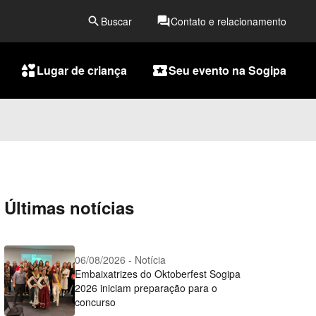
search
Buscar
forum
Contato e relacionamento
interests
Lugar de criança
local_activity
Seu evento na Sogipa
Últimas notícias
06/08/2026 - Notícia
Embaixatrizes do Oktoberfest Sogipa
2026 iniciam preparação para o
concurso