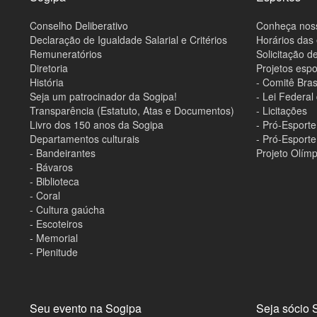
s
i
Conselho Deliberativo
Conheça nos
t
e
Declaração de Igualdade Salarial e Critérios
Horários das
Remuneratórios
Solicitação 
Diretoria
Projetos espo
História
- Comitê Bras
Seja um patrocinador da Sogipa!
- Lei Federal
Transparência (Estatuto, Atas e Documentos)
- Licitações
Livro dos 150 anos da Sogipa
- Pró-Esport
Departamentos culturais
- Pró-Esport
- Bandeirantes
Projeto Olímp
- Bávaros
- Biblioteca
- Coral
- Cultura gaúcha
- Escoteiros
- Memorial
- Plenitude
Seu evento na Sogipa
Seja sócio 