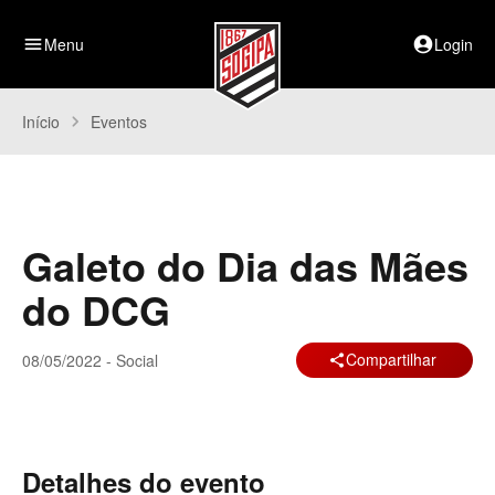
menu
Menu
account_circle
Login
Início
chevron_right
Eventos
Galeto do Dia das Mães
do DCG
Compartilhar
08/05/2022 - Social
share
Detalhes do evento