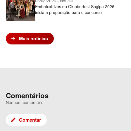
06/08/2026 - Notícia
Embaixatrizes do Oktoberfest Sogipa 2026
iniciam preparação para o concurso
Mais notícias
arrow_forward
V
e
j
a
m
a
Comentários
i
s
Nenhum comentário
Comentar
create