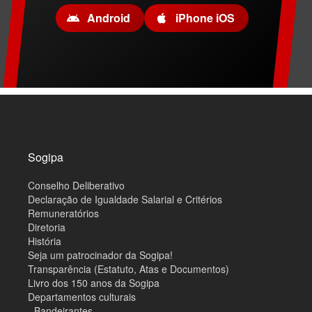
Android
iPhone iOS
M
a
p
a
d
o
Sogipa
s
i
Conselho Deliberativo
t
e
Declaração de Igualdade Salarial e Critérios
Remuneratórios
Diretoria
História
Seja um patrocinador da Sogipa!
Transparência (Estatuto, Atas e Documentos)
Livro dos 150 anos da Sogipa
Departamentos culturais
- Bandeirantes